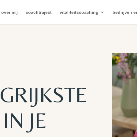
over mij
coachtraject
vitaliteitscoaching
bedrijven e
GRIJKSTE
IN JE