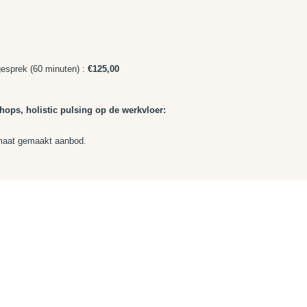
hgesprek
(60 minuten) :
€125,00
ops, holistic pulsing op de werkvloer:
 maat gemaakt aanbod.