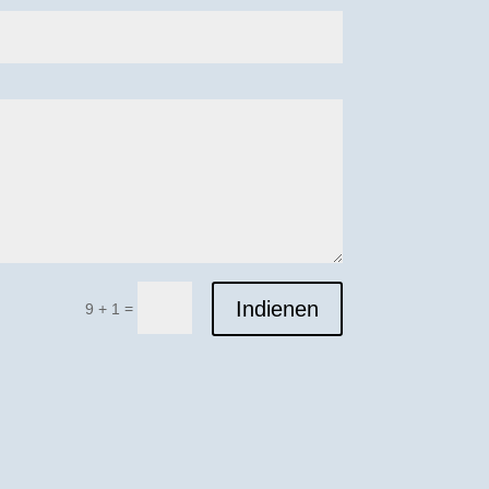
Indienen
=
9 + 1